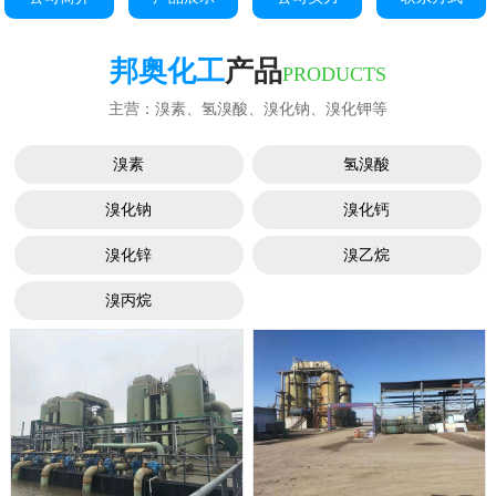
邦奥化工
产品
PRODUCTS
主营：溴素、氢溴酸、溴化钠、溴化钾等
溴素
氢溴酸
溴化钠
溴化钙
溴化锌
溴乙烷
溴丙烷