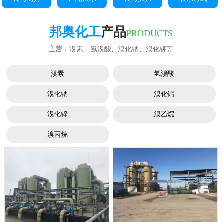
邦奥化工
产品
PRODUCTS
主营：溴素、氢溴酸、溴化钠、溴化钾等
溴素
氢溴酸
溴化钠
溴化钙
溴化锌
溴乙烷
溴丙烷