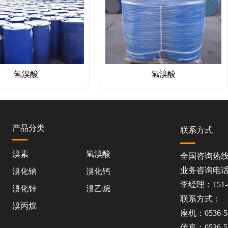
酸
氢溴酸
产品分类
联系方式
溴素
氢溴酸
全国咨询热线：1
业务咨询电
溴化钠
溴化钙
李经理：151-6
溴化锌
溴乙烷
联系方式：
溴丙烷
座机：0536-58
传真：0536-58