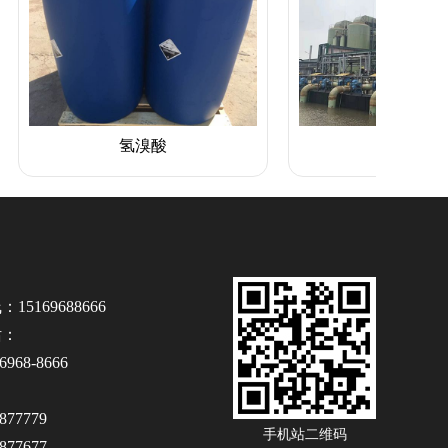
氢溴酸
溴素
5169688666
话：
968-8666
77779
手机站二维码
77677