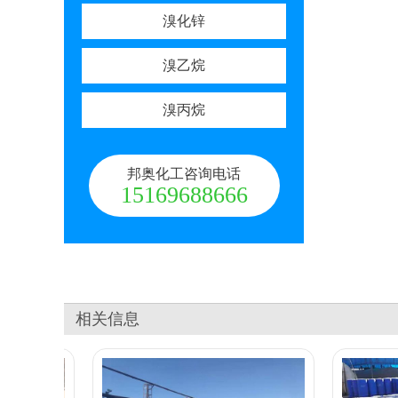
溴化锌
溴乙烷
溴丙烷
邦奥化工咨询电话
15169688666
相关信息