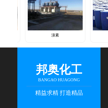
溴素
氢溴
邦奥化工
BANGAO HUAGONG
精益求精 打造精品