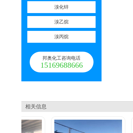
溴化锌
溴乙烷
溴丙烷
邦奥化工咨询电话
15169688666
相关信息