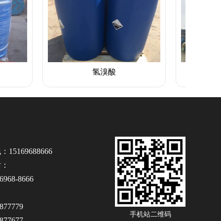
氢溴酸
溴素
5169688666
话：
968-8666
77779
手机站二维码
77677