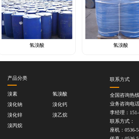
氢溴酸
氢溴酸
产品分类
联系方式
溴素
氢溴酸
全国咨询热线：1
业务咨询电
溴化钠
溴化钙
李经理：151-6
溴化锌
溴乙烷
联系方式：
溴丙烷
座机：0536-58
传真：0536-58